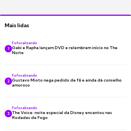
Mais lidas
Fofocalizando
Gabi e Rapha lançam DVD e relembram início no The
1
Noite
Fofocalizando
Gustavo Mioto nega pedido de fã e ainda dá conselho
2
amoroso
Fofocalizando
The Voice: noite especial da Disney encantou nas
3
Rodadas de Fogo