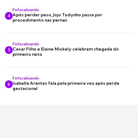
Fofocalizando
Após perder peso, Jojo Todynho passa por
4
procedimento nas pernas
Fofocalizando
Cesar Filho e Elaine Mickely celebram chegada do
5
primeiro neto
Fofocalizando
Isabella Arantes fala pela primeira vez após perda
6
gestacional