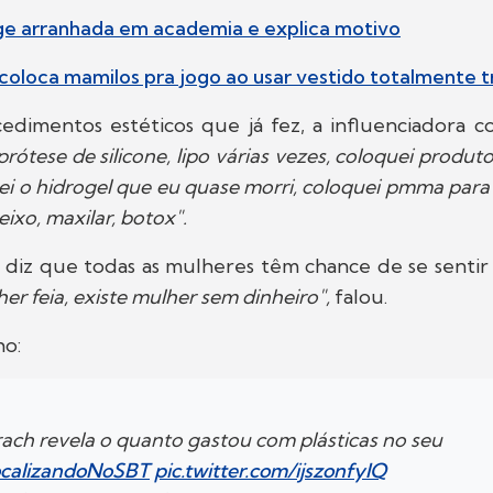
rge arranhada em academia e explica motivo
e coloca mamilos pra jogo ao usar vestido totalmente 
edimentos estéticos que já fez, a influenciadora c
prótese de silicone, lipo várias vezes, coloquei produ
ei o hidrogel que eu quase morri, coloquei pmma para 
eixo, maxilar, botox".
h diz que todas as mulheres têm chance de se senti
er feia, existe mulher sem dinheiro",
falou.
ho:
ach revela o quanto gastou com plásticas no seu
calizandoNoSBT
pic.twitter.com/ijszonfyIQ