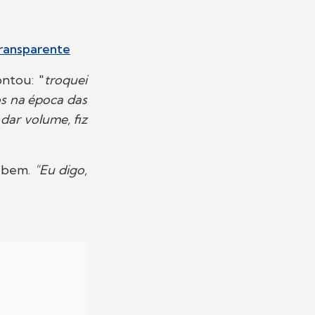
transparente
ontou: "
troquei
tos na época das
dar volume, fiz
r bem.
"Eu digo,