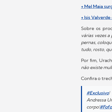
+ Mel Maia su
+ Isis Valverd
Sobre os proc
várias vezes a 
pernas, coloqu
tudo, rosto, qu
Por fim, Urac
não existe mulh
Confira o trec
#Exclusivo
!
Andressa Ur
corpo!
#Fofo