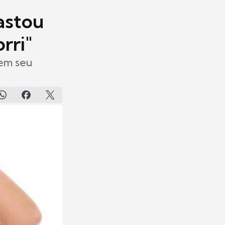
astou
rri"
 em seu