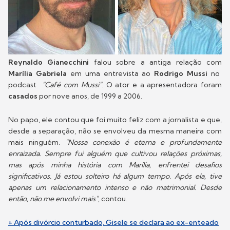
Reynaldo Gianecchini
falou sobre a antiga relação com
Marília Gabriela
em uma entrevista ao
Rodrigo Mussi
no
podcast
"Café com Mussi"
. O ator e a apresentadora foram
casados
por nove anos, de 1999 a 2006.
No papo, ele contou que foi muito feliz com a jornalista e que,
desde a separação, não se envolveu da mesma maneira com
mais ninguém.
"Nossa conexão é eterna e profundamente
enraizada. Sempre fui alguém que cultivou relações próximas,
mas após minha história com Marília, enfrentei desafios
significativos. Já estou solteiro há algum tempo. Após ela, tive
apenas um relacionamento intenso e não matrimonial. Desde
então, não me envolvi mais"
, contou.
+ Após divórcio conturbado, Gisele se declara ao ex-enteado