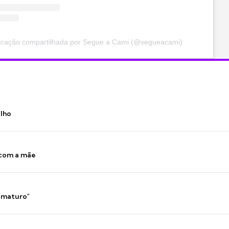
icação compartilhada por Segue a Cami (@segueacami)
ilho
 com a mãe
 imaturo"