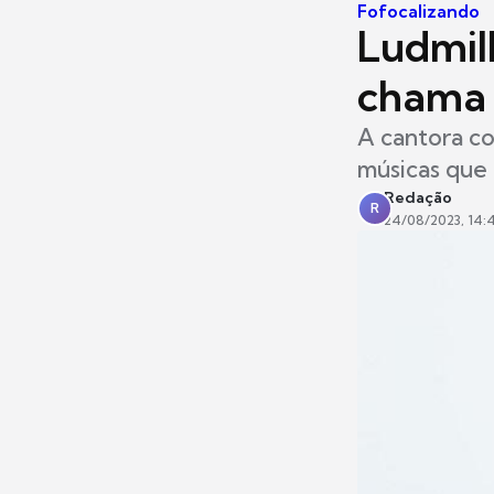
Fofocalizando
Ludmil
chama 
A cantora co
músicas que 
Redação
R
24/08/2023, 14: