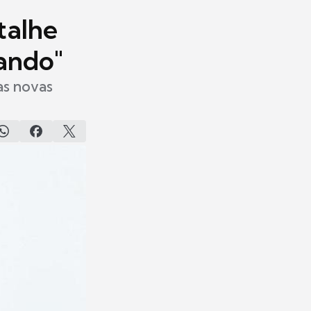
talhe
ando"
as novas