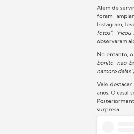
Além de servir
foram ampla
Instagram, le
fotos", "Ficou
observaram al
No entanto, o 
bonito, não b
namoro delas"
Vale destacar
anos. O casal
Posteriormen
surpresa.