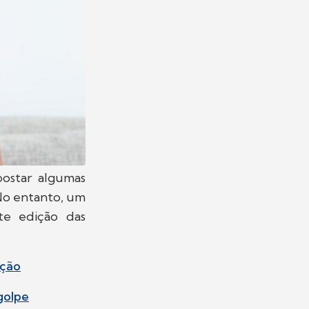
postar algumas
No entanto, um
te edição das
ição
golpe