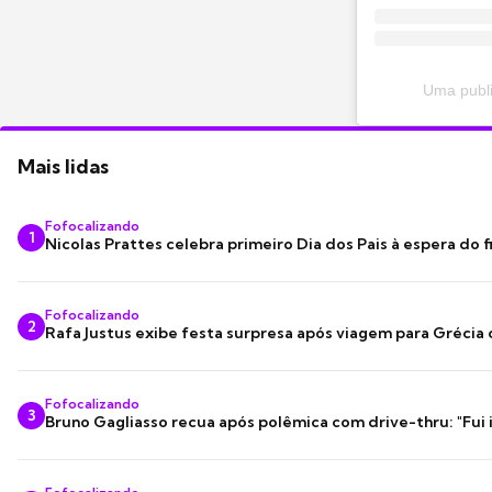
Uma publ
Mais lidas
Fofocalizando
1
Nicolas Prattes celebra primeiro Dia dos Pais à espera do f
Fofocalizando
2
Rafa Justus exibe festa surpresa após viagem para Grécia
Fofocalizando
3
Bruno Gagliasso recua após polêmica com drive-thru: "Fui