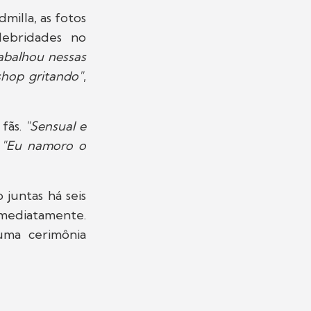
milla, as fotos
ebridades no
abalhou nessas
shop gritando"
,
 fãs.
"Sensual e
"Eu namoro o
juntas há seis
imediatamente.
uma cerimônia