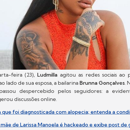
rta-feira (23),
Ludmilla
agitou as redes sociais ao 
ao lado de sua esposa, a bailarina
Brunna Gonçalves
. 
passou despercebido pelos seguidores: a eviden
erou discussões online.
a que foi diagnosticada com alopecia; entenda a cond
 mãe de Larissa Manoela é hackeado e exibe post de 