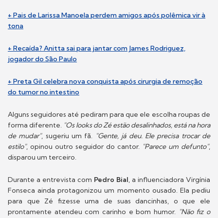
+ Pais de Larissa Manoela perdem amigos após polêmica vir à
tona
+ Recaída? Anitta sai para jantar com James Rodriguez,
jogador do São Paulo
+ Preta Gil celebra nova conquista após cirurgia de remoção
do tumor no intestino
Alguns seguidores até pediram para que ele escolha roupas de
forma diferente.
"Os looks do Zé estão desalinhados, está na hora
de mudar"
, sugeriu um fã.
"Gente, já deu. Ele precisa trocar de
estilo"
, opinou outro seguidor do cantor.
"Parece um defunto"
,
disparou um terceiro.
Durante a entrevista com
Pedro Bial
, a influenciadora Virgínia
Fonseca ainda protagonizou um momento ousado. Ela pediu
para que Zé fizesse uma de suas dancinhas, o que ele
prontamente atendeu com carinho e bom humor.
"Não fiz o