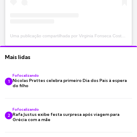
Uma publicação compartilhada por Virginia Fonseca Costa (@virginia)
Mais lidas
Fofocalizando
Nicolas Prattes celebra primeiro Dia dos Pais à espera
1
do filho
Fofocalizando
Rafa Justus exibe festa surpresa após viagem para
2
Grécia com a mãe