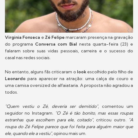
Virginia Fonseca
e
Zé Felipe
marcaram presença na gravação
do programa
Conversa com Bial
nesta quarta-feira (23) e
falaram sobre suas vidas pessoais, carreira e o sucesso do
casal nas redes sociais.
No entanto, alguns fãs criticaram o
look
escolhido pelo filho de
Leonardo
para aparecer na atração: uma calça de couro e
uma camisa oversized de alfaiataria. A proposta não agradou a
todos.
"Quem vestiu o Zé, deveria ser demitido"
, comentou um
seguidor no Instagram.
"O Zé é tão bonito, mas essas roupas
estranhas que escolhem para ele, coitado"
, criticou outro.
"A
roupa do Zé Felipe parece que foi feita para alguém maior que
ele, quando ele a vestiu"
, opinou mais um.