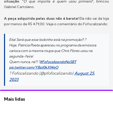
situação
. "
O que importa é quem usou primeiro
", brincou
Gabriel Cartolano.
A peça adquirida pelas duas não é barata!
Ela não sai da loja
por menos de R$ 479,00. Veja o comentário do Fofocalizando:
Eita! Será que esse lookinho está na promoção?! ?
Hoje, Patricia Poeta apareceu no programa da emissora
carioca com a mesma roupa que Chris Flores usou na
segunda-feira!
Quem nunca, né?! ?
#FofocalizandoNoSBT
pic.twitter.com/YBpJ0kXWeO
? Fofocalizando (@pfofocalizando)
August 25,
2023
Mais lidas