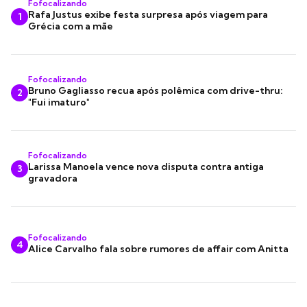
Fofocalizando
Rafa Justus exibe festa surpresa após viagem para
1
Grécia com a mãe
Fofocalizando
Bruno Gagliasso recua após polêmica com drive-thru:
2
"Fui imaturo"
Fofocalizando
Larissa Manoela vence nova disputa contra antiga
3
gravadora
Fofocalizando
4
Alice Carvalho fala sobre rumores de affair com Anitta