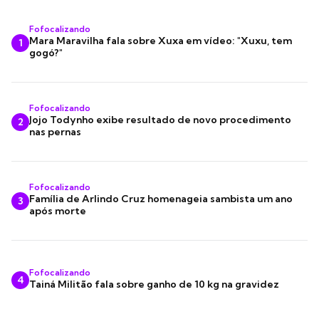
Fofocalizando
Mara Maravilha fala sobre Xuxa em vídeo: "Xuxu, tem
1
gogó?"
Fofocalizando
Jojo Todynho exibe resultado de novo procedimento
2
nas pernas
Fofocalizando
Família de Arlindo Cruz homenageia sambista um ano
3
após morte
Fofocalizando
4
Tainá Militão fala sobre ganho de 10 kg na gravidez