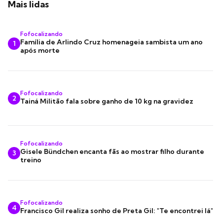
Mais lidas
Fofocalizando
Família de Arlindo Cruz homenageia sambista um ano
1
após morte
Fofocalizando
2
Tainá Militão fala sobre ganho de 10 kg na gravidez
Fofocalizando
Gisele Bündchen encanta fãs ao mostrar filho durante
3
treino
Fofocalizando
4
Francisco Gil realiza sonho de Preta Gil: "Te encontrei lá"