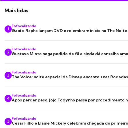
Mais lidas
Fofocalizando
1
Gabi e Rapha lançam DVD e relembram início no The Noite
Fofocalizando
2
Gustavo Mioto nega pedido de fã e ainda dá conselho am
Fofocalizando
3
The Voice: noite especial da Disney encantou nas Rodada
Fofocalizando
4
Após perder peso, Jojo Todynho passa por procedimento n
Fofocalizando
5
Cesar Filho e Elaine Mickely celebram chegada do primeir