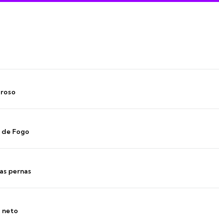
oroso
s de Fogo
as pernas
o neto