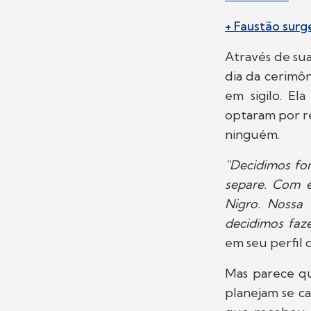
+ Faustão surg
Através de sua
dia da cerimô
em sigilo. El
optaram por re
ninguém.
"Decidimos for
separe. Com e
Nigro. Nossa 
decidimos faz
em seu perfil o
Mas parece qu
planejam se c