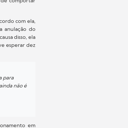
e de comportar
acordo com ela,
 a anulação do
ausa disso, ela
eve esperar dez
a para
ainda não é
cionamento em