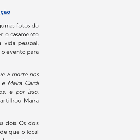
ação
lgumas fotos do
er o casamento
 vida pessoal,
r o evento para
que a morte nos
 e Maira Cardi
s, e por isso,
artilhou Maíra
 dois. Os dois
de que o local