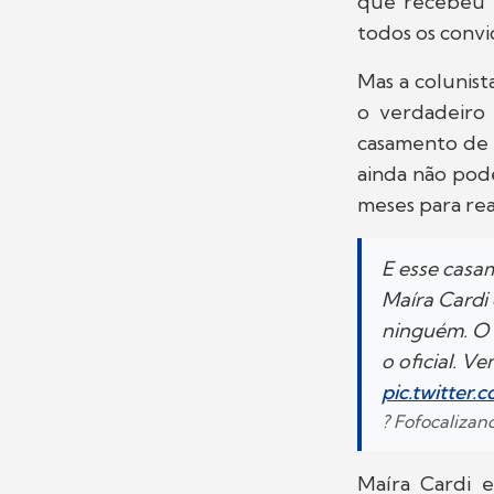
que recebeu o
todos os convid
Mas a colunist
o verdadeiro 
casamento de M
ainda não pode
meses para rea
E esse casa
Maíra Cardi 
ninguém. O 
o oficial. V
pic.twitter
? Fofocaliza
Maíra Cardi 