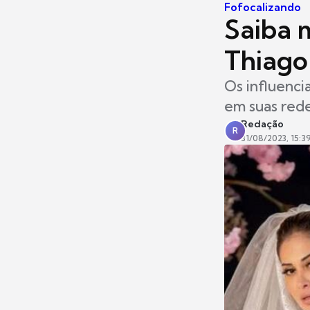
Fofocalizando
Saiba 
Thiago
Os influenc
em suas redes
Redação
R
31/08/2023, 15:3