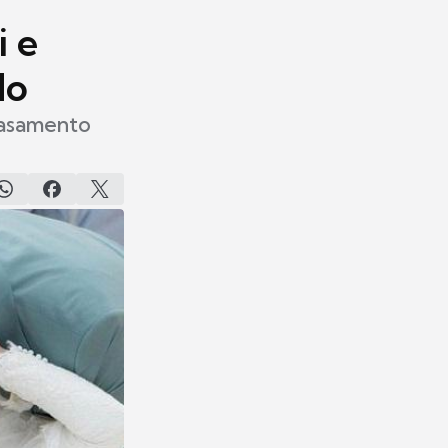
i e
do
casamento