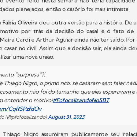
 evento feito nesta semana não teria capacidad
ados planejados, então o casório foi mais intimista.
a
Fábia Oliveira
deu outra versão para a história. De 
motivo por trás da decisão do casal é o fato de
aíra Cardi e Arthur Aguiar ainda não ter saído. Por c
 casar no civil. Assim que a decisão sair, ela ainda d
lizar uma nova união.
mento "surpresa"?!
e Thiago Nigro, o primo rico, se casaram sem falar nad
casamento não foi do tamanho que eles esperavam e 
em entender o motivo!
#FofocalizandoNoSBT
.com/CqRSPzfdOv
ndo (@pfofocalizando)
August 31, 2023
e Thiago Nigro assumiram publicamente seu rela