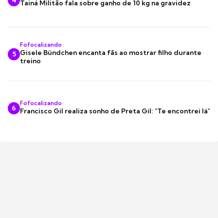
4
Tainá Militão fala sobre ganho de 10 kg na gravidez
Fofocalizando
Gisele Bündchen encanta fãs ao mostrar filho durante
5
treino
Fofocalizando
6
Francisco Gil realiza sonho de Preta Gil: "Te encontrei lá"