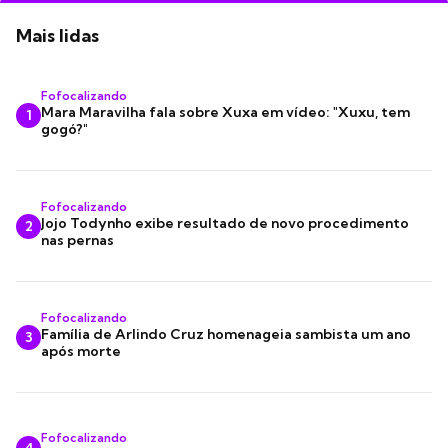
Mais lidas
Fofocalizando
Mara Maravilha fala sobre Xuxa em vídeo: "Xuxu, tem
1
gogó?"
Fofocalizando
Jojo Todynho exibe resultado de novo procedimento
2
nas pernas
Fofocalizando
Família de Arlindo Cruz homenageia sambista um ano
3
após morte
Fofocalizando