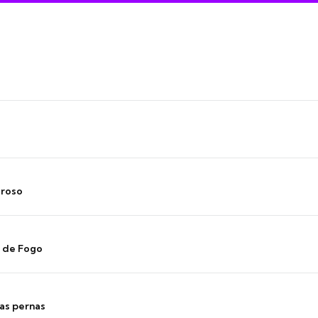
oroso
s de Fogo
as pernas