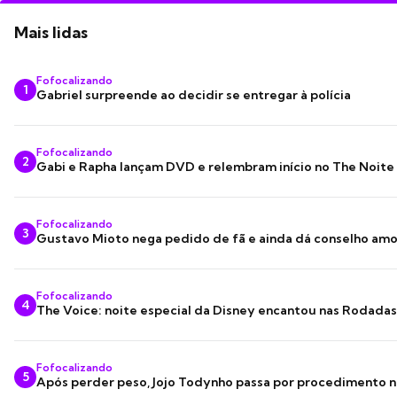
Mais lidas
Fofocalizando
1
Gabriel surpreende ao decidir se entregar à polícia
Fofocalizando
2
Gabi e Rapha lançam DVD e relembram início no The Noite
Fofocalizando
3
Gustavo Mioto nega pedido de fã e ainda dá conselho am
Fofocalizando
4
The Voice: noite especial da Disney encantou nas Rodada
Fofocalizando
5
Após perder peso, Jojo Todynho passa por procedimento n