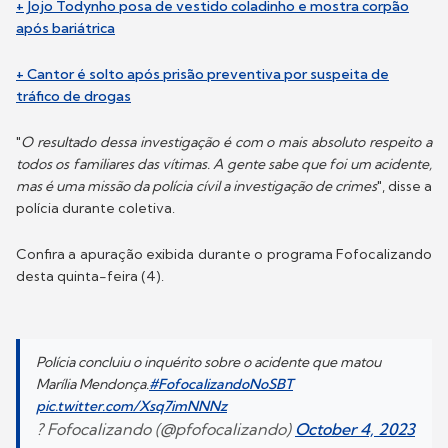
+ Jojo Todynho posa de vestido coladinho e mostra corpão
após bariátrica
+ Cantor é solto após prisão preventiva por suspeita de
tráfico de drogas
"
O resultado dessa investigação é com o mais absoluto respeito a
todos os familiares das vítimas. A gente sabe que foi um acidente,
mas é uma missão da polícia cívil a investigação de crimes
", disse a
polícia durante coletiva.
Confira a apuração exibida durante o programa Fofocalizando
desta quinta-feira (4).
Polícia concluiu o inquérito sobre o acidente que matou
Marília Mendonça.
#FofocalizandoNoSBT
pic.twitter.com/Xsq7imNNNz
? Fofocalizando (@pfofocalizando)
October 4, 2023