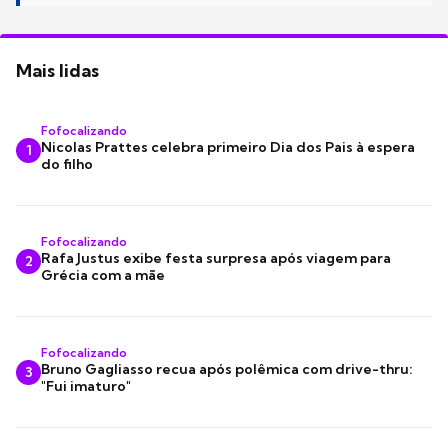
Mais lidas
Fofocalizando
Nicolas Prattes celebra primeiro Dia dos Pais à espera
1
do filho
Fofocalizando
Rafa Justus exibe festa surpresa após viagem para
2
Grécia com a mãe
Fofocalizando
Bruno Gagliasso recua após polêmica com drive-thru:
3
"Fui imaturo"