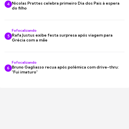
Nicolas Prattes celebra primeiro Dia dos Pais à espera
4
do filho
Fofocalizando
Rafa Justus exibe festa surpresa após viagem para
5
Grécia com a mãe
Fofocalizando
Bruno Gagliasso recua após polêmica com drive-thru:
6
"Fui imaturo"