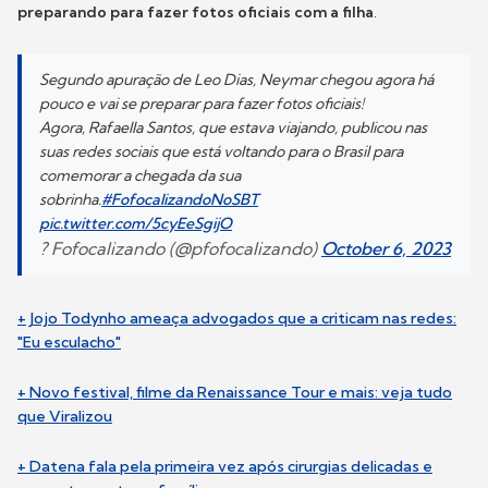
preparando para fazer fotos oficiais com a filha
.
Segundo apuração de Leo Dias, Neymar chegou agora há
pouco e vai se preparar para fazer fotos oficiais!
Agora, Rafaella Santos, que estava viajando, publicou nas
suas redes sociais que está voltando para o Brasil para
comemorar a chegada da sua
sobrinha.
#FofocalizandoNoSBT
pic.twitter.com/5cyEeSgijO
? Fofocalizando (@pfofocalizando)
October 6, 2023
+ Jojo Todynho ameaça advogados que a criticam nas redes:
"Eu esculacho"
+ Novo festival, filme da Renaissance Tour e mais: veja tudo
que Viralizou
+ Datena fala pela primeira vez após cirurgias delicadas e