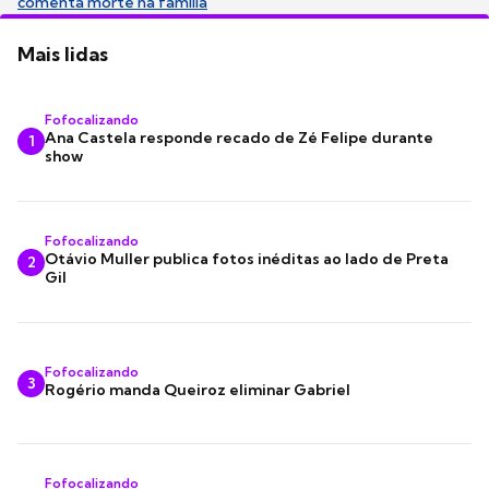
comenta morte na família
Mais lidas
Fofocalizando
Ana Castela responde recado de Zé Felipe durante
1
show
Fofocalizando
Otávio Muller publica fotos inéditas ao lado de Preta
2
Gil
Fofocalizando
3
Rogério manda Queiroz eliminar Gabriel
Fofocalizando