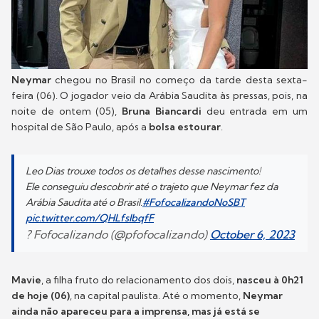
Neymar
chegou no Brasil no começo da tarde desta sexta-
feira (06). O jogador veio da Arábia Saudita às pressas, pois, na
noite de ontem (05),
Bruna Biancardi
deu entrada em um
hospital de São Paulo, após a
bolsa estourar
.
Leo Dias trouxe todos os detalhes desse nascimento!
Ele conseguiu descobrir até o trajeto que Neymar fez da
Arábia Saudita até o Brasil.
#FofocalizandoNoSBT
pic.twitter.com/QHLfslbqfF
? Fofocalizando (@pfofocalizando)
October 6, 2023
Mavie
, a filha fruto do relacionamento dos dois,
nasceu à 0h21
de hoje (06)
, na capital paulista. Até o momento,
Neymar
ainda não apareceu para a imprensa, mas já está se