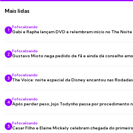
Mais lidas
Fofocalizando
1
Gabi e Rapha lançam DVD e relembram início no The Noite
Fofocalizando
2
Gustavo Mioto nega pedido de fã e ainda dá conselho am
Fofocalizando
3
The Voice: noite especial da Disney encantou nas Rodada
Fofocalizando
4
Após perder peso, Jojo Todynho passa por procedimento n
Fofocalizando
5
Cesar Filho e Elaine Mickely celebram chegada do primeir