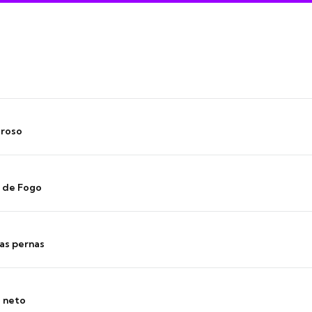
oroso
s de Fogo
as pernas
o neto