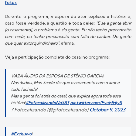
fotos
Durante o programa, a esposa do ator explicou a história e,
caso fosse verdade, a questão é toda deles:
"E se a gente abrir
[o casamento], o problema é da gente. Eu não tenho preconceito
com nada, eu tenho preconceito com falta de caráter. De gente
que quer extorquir dinheiro"
, afirma.
Veja a participação completa do casal no programa:
VAZA ÁUDIO DA ESPOSA DE STÊNIO GARCIA!
Nos áudios, Mari Saade diz que o casamento com o ator é
tudo fachada!
Mas a gente foi atrás do casal, que explica agora toda essa
história!
#FofocalizandoNoSBT
pic.twitter.com/FvaIsJHJv8
? Fofocalizando (@pfofocalizando)
October 9, 2023
#Exclusivo
!