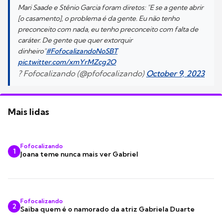
Mari Saade e Stênio Garcia foram diretos: "E se a gente abrir
[o casamento], o problema é da gente. Eu não tenho
preconceito com nada, eu tenho preconceito com falta de
caráter. De gente que quer extorquir
dinheiro"
#FofocalizandoNoSBT
pic.twitter.com/xmYrMZcg2O
? Fofocalizando (@pfofocalizando)
October 9, 2023
Mais lidas
Fofocalizando
1
Joana teme nunca mais ver Gabriel
Fofocalizando
2
Saiba quem é o namorado da atriz Gabriela Duarte