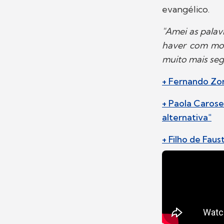
evangélico.
"Amei as pala
haver com mos
muito mais seg
+ Fernando Zor
+ Paola Carose
alternativa"
+ Filho de Fau