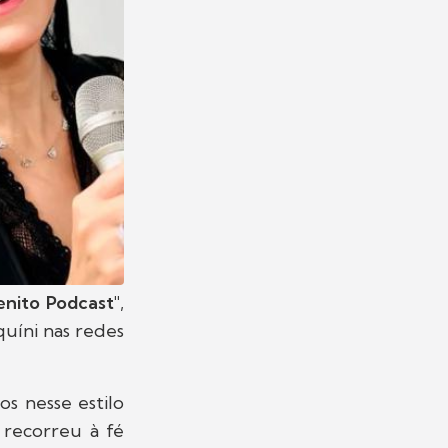
enito Podcast"
,
quíni nas redes
os nesse estilo
 recorreu à fé