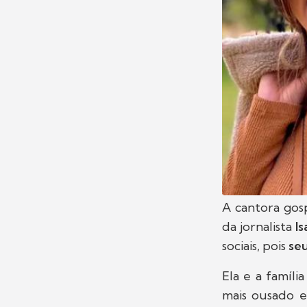
A cantora go
da jornalista
I
sociais, pois
seu
Ela e a famíli
mais ousado e