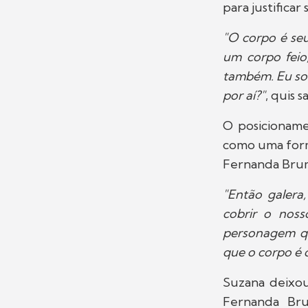
para justificar 
"O corpo é se
um corpo fei
também. Eu sou
por aí?"
, quis s
O posicioname
como uma form
Fernanda Brum
"Então galera
cobrir o nos
personagem qu
que o corpo é 
Suzana deixou
Fernanda Br