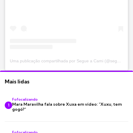
Uma publicação compartilhada por Segue a Cami (@segueacami)
Mais lidas
Fofocalizando
Mara Maravilha fala sobre Xuxa em vídeo: "Xuxu, tem
1
gogó?"
Fofocalizando