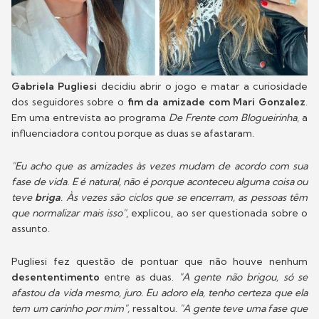
Gabriela Pugliesi
decidiu abrir o jogo e matar a curiosidade
dos seguidores sobre o
fim da amizade
com Mari Gonzalez
.
Em uma entrevista ao programa
De Frente com Blogueirinha
, a
influenciadora contou porque as duas se afastaram.
"Eu acho que as amizades às vezes mudam de acordo com sua
fase de vida. E é natural, não é porque aconteceu alguma coisa ou
teve
briga
. Às vezes são ciclos que se encerram, as pessoas têm
que normalizar mais isso"
, explicou, ao ser questionada sobre o
assunto.
Pugliesi fez questão de pontuar que não houve nenhum
desententimento
entre as duas.
"A gente não brigou, só se
afastou da vida mesmo, juro. Eu adoro ela, tenho certeza que ela
tem um carinho por mim",
ressaltou.
"A gente teve uma fase que