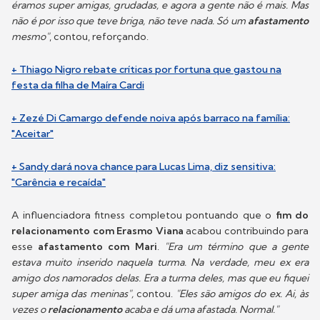
éramos super amigas, grudadas, e agora a gente não é mais. Mas
não é por isso que teve briga, não teve nada. Só um
afastamento
mesmo"
, contou, reforçando.
+ Thiago Nigro rebate críticas por fortuna que gastou na
festa da filha de Maíra Cardi
+ Zezé Di Camargo defende noiva após barraco na família:
"Aceitar"
+ Sandy dará nova chance para Lucas Lima, diz sensitiva:
"Carência e recaída"
A influenciadora fitness completou pontuando que o
fim do
relacionamento com Erasmo Viana
acabou contribuindo para
esse
afastamento com Mari
.
"Era um término que a gente
estava muito inserido naquela turma. Na verdade, meu ex era
amigo dos namorados delas. Era a turma deles, mas que eu fiquei
super amiga das meninas",
contou.
"Eles são amigos do ex. Ai, às
vezes o
relacionamento
acaba e dá uma afastada. Normal."