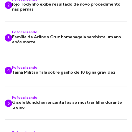
Jojo Todynho exibe resultado de novo procedimento
2
nas pernas
Fofocalizando
Família de Arlindo Cruz homenageia sambista um ano
3
após morte
Fofocalizando
4
Tainá Militão fala sobre ganho de 10 kg na gravidez
Fofocalizando
Gisele Bündchen encanta fãs ao mostrar filho durante
5
treino