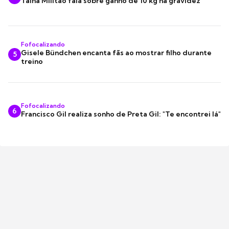
Tainá Militão fala sobre ganho de 10 kg na gravidez
Fofocalizando
Gisele Bündchen encanta fãs ao mostrar filho durante
5
treino
Fofocalizando
6
Francisco Gil realiza sonho de Preta Gil: "Te encontrei lá"