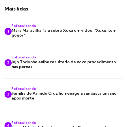
Mais lidas
Fofocalizando
Mara Maravilha fala sobre Xuxa em vídeo: "Xuxu, tem
1
gogó?"
Fofocalizando
Jojo Todynho exibe resultado de novo procedimento
2
nas pernas
Fofocalizando
Família de Arlindo Cruz homenageia sambista um ano
3
após morte
Fofocalizando
4