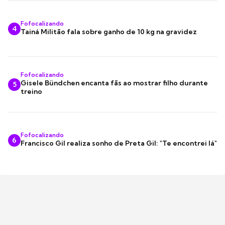
Fofocalizando
4
Tainá Militão fala sobre ganho de 10 kg na gravidez
Fofocalizando
Gisele Bündchen encanta fãs ao mostrar filho durante
5
treino
Fofocalizando
6
Francisco Gil realiza sonho de Preta Gil: "Te encontrei lá"