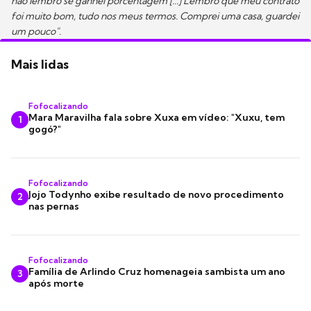
não lembro se ganhei porcentagem [...] Lembro que meu contrato
foi muito bom, tudo nos meus termos. Comprei uma casa, guardei
um pouco".
Mais lidas
Fofocalizando
Mara Maravilha fala sobre Xuxa em vídeo: "Xuxu, tem
1
gogó?"
Fofocalizando
Jojo Todynho exibe resultado de novo procedimento
2
nas pernas
Fofocalizando
Família de Arlindo Cruz homenageia sambista um ano
3
após morte