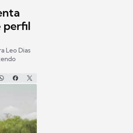
enta
perfil
a Leo Dias
azendo