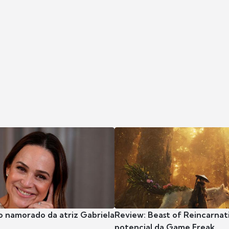
o namorado da atriz Gabriela
Review: Beast of Reincarnat
potencial da Game Freak