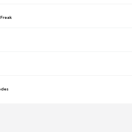
 Freak
edes