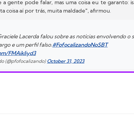
 a gente pode falar, mas uma coisa eu te garanto: iss
a coisa aí por trás, muita maldade", afirmou.
raciele Lacerda falou sobre as notícias envolvendo o 
rgo e um perfil falso.
#FofocalizandoNoSBT
.com/FMAikIiyd3
ndo (@pfofocalizando)
October 31, 2023