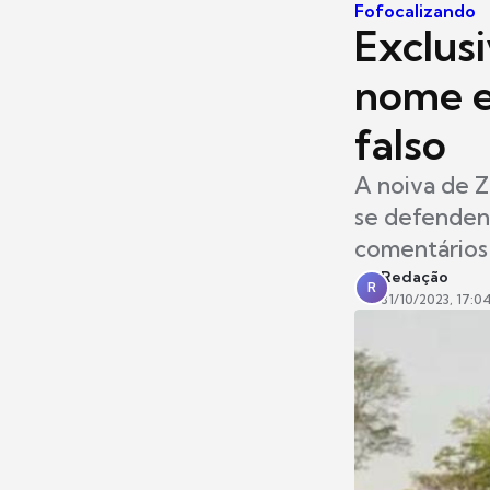
Fofocalizando
Exclus
nome e
falso
A noiva de 
se defenden
comentários
Redação
R
31/10/2023, 17:0