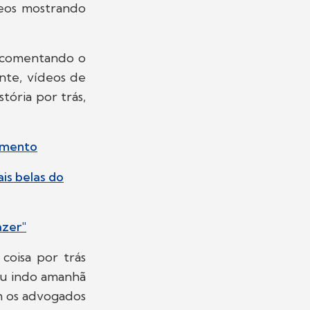
deos mostrando
s comentando o
ente, vídeos de
ória por trás,
ramento
is belas do
azer"
coisa por trás
tou indo amanhã
om os advogados