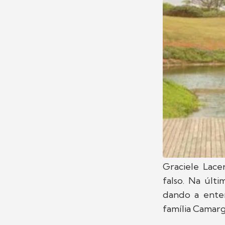
Graciele Lace
falso. Na últ
dando a ente
família Camarg