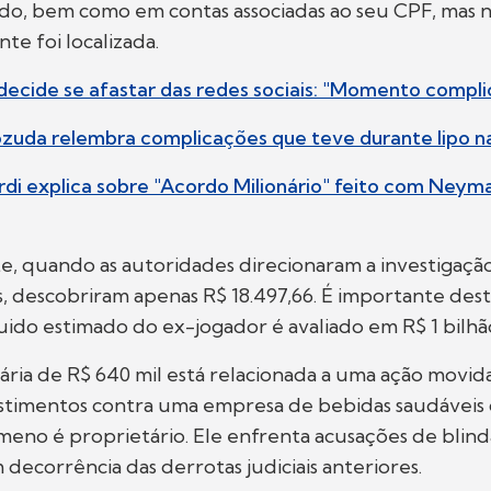
aldo, bem como em contas associadas ao seu CPF, mas
nte foi localizada.
decide se afastar das redes sociais: "Momento compl
ozuda relembra complicações que teve durante lipo n
rdi explica sobre "Acordo Milionário" feito com Neym
, quando as autoridades direcionaram a investigação
s, descobriram apenas R$ 18.497,66. É importante des
uido estimado do ex-jogador é avaliado em R$ 1 bilh
nária de R$ 640 mil está relacionada a uma ação movi
stimentos contra uma empresa de bebidas saudáveis 
eno é proprietário. Ele enfrenta acusações de bli
 decorrência das derrotas judiciais anteriores.