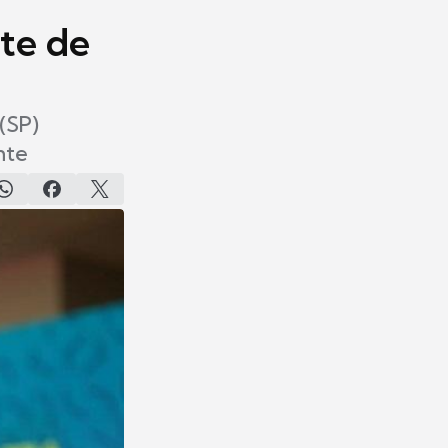
nte de
(SP)
nte