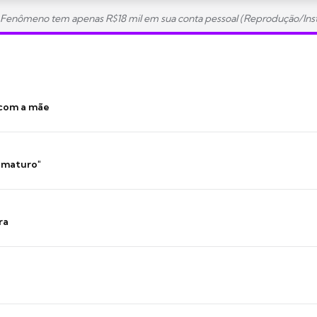
 Fenômeno tem apenas R$18 mil em sua conta pessoal (Reprodução/Ins
 com a mãe
 imaturo"
ra