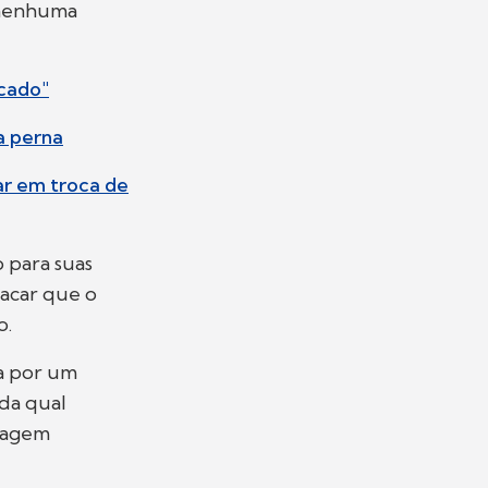
 nenhuma
icado"
a perna
ar em troca de
 para suas
tacar que o
ão.
da por um
da qual
ndagem