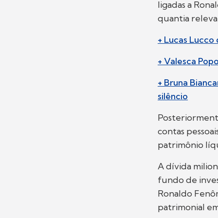
ligadas a Ron
quantia releva
+ Lucas Lucco 
+ Valesca Pop
+ Bruna Bianca
silêncio
Posteriormente
contas pessoai
patrimônio líq
A dívida milio
fundo de inve
Ronaldo Fenôm
patrimonial em