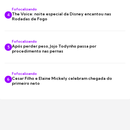
Fofocalizando
The Voice: noite especial da Disney encantou nas
4
Rodadas de Fogo
Fofocalizando
Após perder peso, Jojo Todynho passa por
5
procedimento nas pernas
Fofocalizando
Cesar Filho e Elaine Mickely celebram chegada do
6
primeiro neto