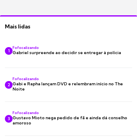
Mais lidas
Fofocalizando
1
Gabriel surpreende ao decidir se entregar à polícia
Fofocalizando
Gabi e Rapha lançam DVD e relembram início no The
2
Noite
Fofocalizando
Gustavo Mioto nega pedido de fã e ainda dá conselho
3
amoroso