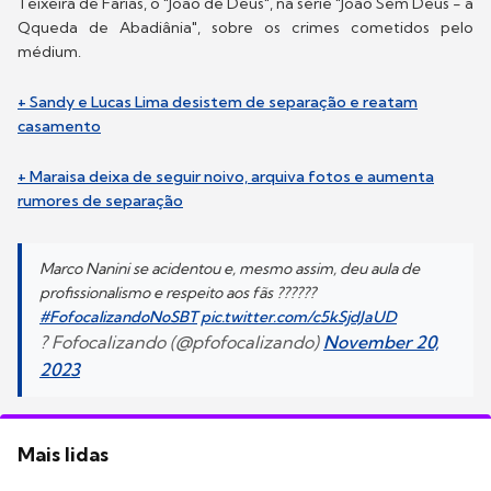
Teixeira de Farias, o "João de Deus", na série "João Sem Deus - a
Qqueda de Abadiânia", sobre os crimes cometidos pelo
médium.
+ Sandy e Lucas Lima desistem de separação e reatam
casamento
+ Maraisa deixa de seguir noivo, arquiva fotos e aumenta
rumores de separação
Marco Nanini se acidentou e, mesmo assim, deu aula de
profissionalismo e respeito aos fãs ??????
#FofocalizandoNoSBT
pic.twitter.com/c5kSjdJaUD
? Fofocalizando (@pfofocalizando)
November 20,
2023
Mais lidas