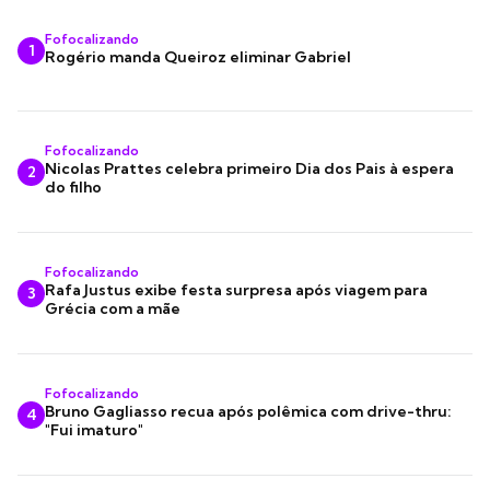
Fofocalizando
1
Rogério manda Queiroz eliminar Gabriel
Fofocalizando
Nicolas Prattes celebra primeiro Dia dos Pais à espera
2
do filho
Fofocalizando
Rafa Justus exibe festa surpresa após viagem para
3
Grécia com a mãe
Fofocalizando
Bruno Gagliasso recua após polêmica com drive-thru:
4
"Fui imaturo"