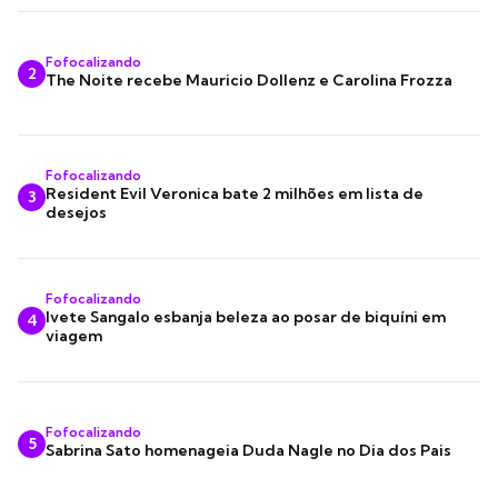
Fofocalizando
2
The Noite recebe Mauricio Dollenz e Carolina Frozza
Fofocalizando
Resident Evil Veronica bate 2 milhões em lista de
3
desejos
Fofocalizando
Ivete Sangalo esbanja beleza ao posar de biquíni em
4
viagem
Fofocalizando
5
Sabrina Sato homenageia Duda Nagle no Dia dos Pais