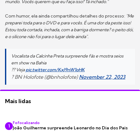
mundo. Vocês querem que eu faça isso? Tá inchado."
Com humor, ela ainda compartilhou detalhes do processo:
"Me
preparei toda para o DVD e para vocês. É uma dor da peste isso!
Estou toda cortada, inchada, com a barriga dormente? o peito dói,
e o silicone não foi para o lugar dele ainda".
Vocalista da Calcinha Preta surpreende fãs e mostra seios
em show na Bahia
?? Veja
pic.twitter.com/KxJ9nW1oHK
? BN Holofote (@bnholofote)
November 22, 2023
Mais lidas
Fofocalizando
1
João Guilherme surpreende Leonardo no Dia dos Pais