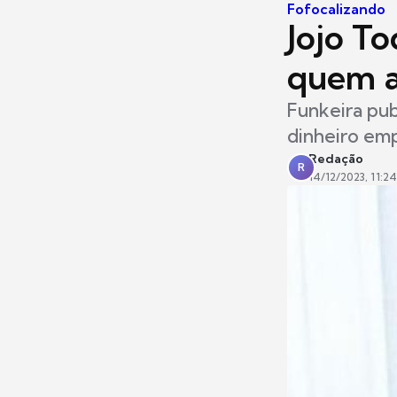
Fofocalizando
Jojo T
quem a
Funkeira pu
dinheiro em
Redação
R
14/12/2023, 11:24