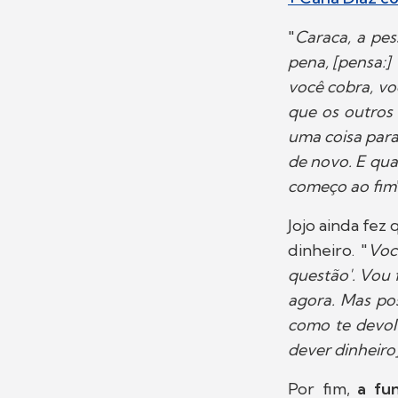
"
Caraca, a pe
pena, [pensa:]
você cobra, vo
que os outros
uma coisa para
de novo. E qua
começo ao fim
Jojo ainda fez
dinheiro. "
Voc
questão'. Vou 
agora. Mas pos
como te devolv
dever dinheiro]
Por fim,
a fun