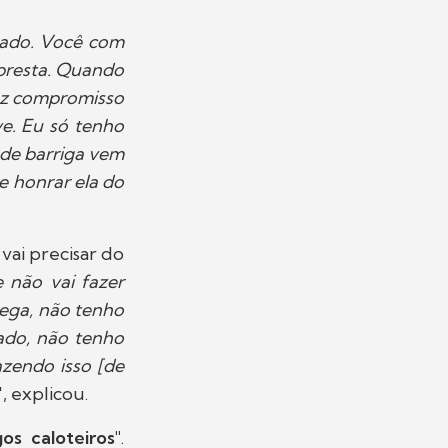
tado. Você com
mpresta. Quando
faz compromisso
e. Eu só tenho
 de barriga vem
e honrar ela do
vai precisar do
 não vai fazer
Nega, não tenho
lado, não tenho
azendo isso [de
", explicou.
os caloteiros"
.