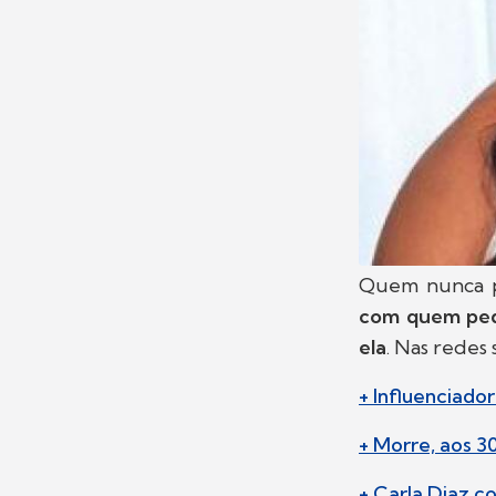
Quem nunca p
com quem pede
ela
. Nas redes 
+ Influenciado
+ Morre, aos 3
+ Carla Diaz c