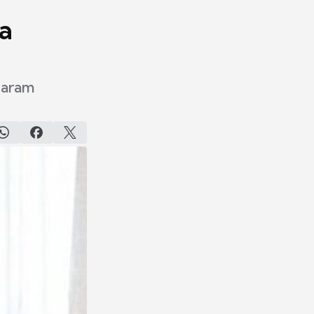
a
garam