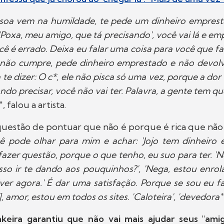
ssoa vem na humildade, te pede um dinheiro empres
 'Poxa, meu amigo, que tá precisando', você vai lá e e
cê é errado. Deixa eu falar uma coisa para você que 
 não cumpre, pede dinheiro emprestado e não devolv
 te dizer: O c*, ele não pisca só uma vez, porque a dor
ndo precisar, você não vai ter. Palavra, a gente tem qu
", falou a artista.
 questão de pontuar que não é porque é rica que não 
ê pode olhar para mim e achar: 'Jojo tem dinheiro e
fazer questão, porque o que tenho, eu suo para ter. '
so ir te dando aos pouquinhos?', 'Nega, estou enro
er agora.' É dar uma satisfação. Porque se sou eu f
, amor, estou em todos os sites. 'Caloteira', 'devedora'
keira garantiu que não vai mais ajudar seus "amig