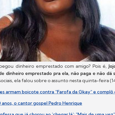
egou dinheiro emprestado com amigo? Pois é,
Jo
 dinheiro emprestado pra ela, não paga e não dá s
sociais, ela falou sobre o assunto nesta quinta-feira (14
res armam boicote contra "Farofa da Gkay" e complô
0 anos, o cantor gospel Pedro Henrique
onfessa que já chorou ao 'chegar lá': "Mais de uma vez"