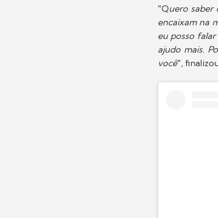
"Q
uero saber 
encaixam na mi
eu posso falar
ajudo mais. P
você
", finalizou