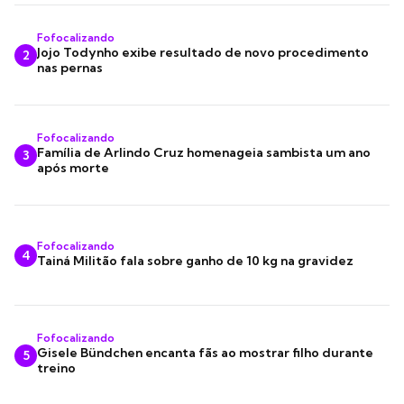
Fofocalizando
Jojo Todynho exibe resultado de novo procedimento
2
nas pernas
Fofocalizando
Família de Arlindo Cruz homenageia sambista um ano
3
após morte
Fofocalizando
4
Tainá Militão fala sobre ganho de 10 kg na gravidez
Fofocalizando
Gisele Bündchen encanta fãs ao mostrar filho durante
5
treino