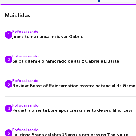
Mais lidas
Fofocalizando
1
Joana teme nunca mais ver Gabriel
Fofocalizando
2
Saiba quem é o namorado da atriz Gabriela Duarte
Fofocalizando
3
Review: Beast of Reincarnation mostra potencial da Game
Fofocalizando
4
Pediatra orienta Lore após crescimento de seu filho, Levi
Fofocalizando
5
Lailtinho Brega celebra 35 anos e projetos no The Noite