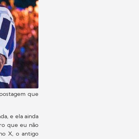
a postagem que
a, e ela ainda
juro que eu não
no X, o antigo