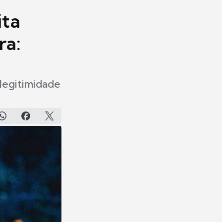
ita
ra:
legitimidade