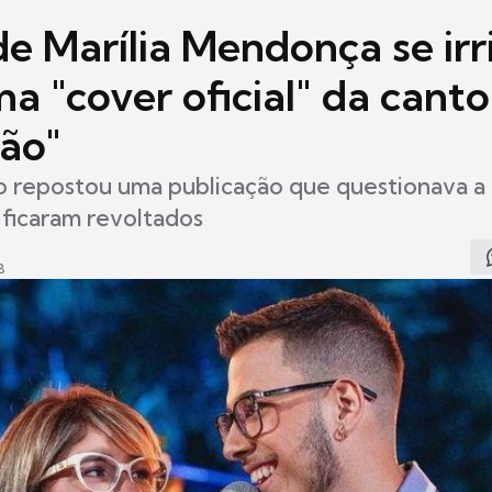
e Marília Mendonça se irr
 "cover oficial" da canto
ção"
o repostou uma publicação que questionava a 
 ficaram revoltados
8