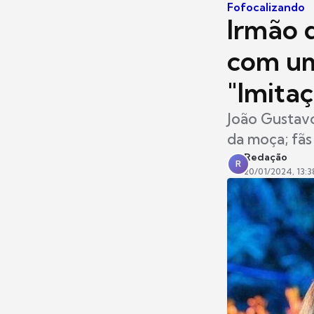
Fofocalizando
Irmão d
com uma
"Imita
João Gustav
da moça; fãs
Redação
R
20/01/2024, 13:3