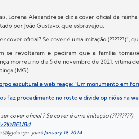
ais, Lorena Alexandre se diz a cover oficial da rainha 
tado por João Gustavo, que esbravejou.
r cover oficial? Se cover é uma imitação (??????)", q
 se revoltaram e pediram que a família tomasse
nça morreu no dia 5 de novembro de 2021, vítima d
tinga (MG).
 corpo escultural e web reage: "Um monumento em fo
tos faz procedimento no rosto e divide opiniões na w
er cover oficial ? Se cover é uma imitação (????????)
o/v2lJzBEUBd
vo (@jgdiasgo_joao)
January 19, 2024