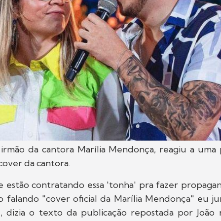
 irmão da cantora Marília Mendonça, reagiu a um
cover da cantora.
 estão contratando essa 'tonha' pra fazer propagand
io falando "cover oficial da Marília Mendonça" eu 
, dizia o texto da publicação repostada por João 