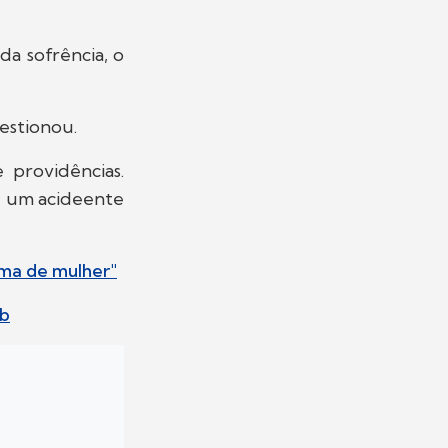
da sofrência, o
uestionou.
 providências.
e um acideente
rma de mulher"
eb