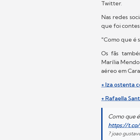
Twitter.
Nas redes soci
que foi contes
"Como que é se
Os fãs também
Marília Mendo
aéreo em Cara
+ Iza ostenta
+ Rafaella San
Como que é s
https://t.c
? joao gusta