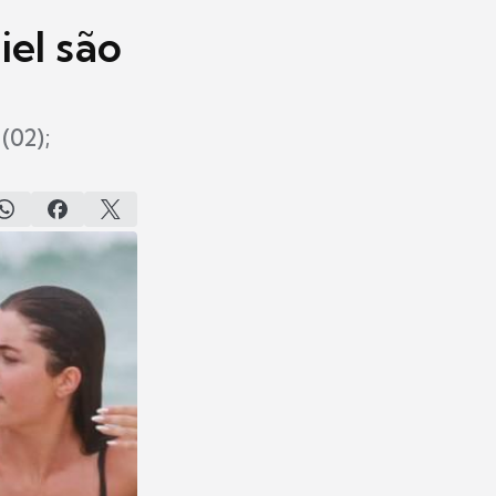
iel são
(02);