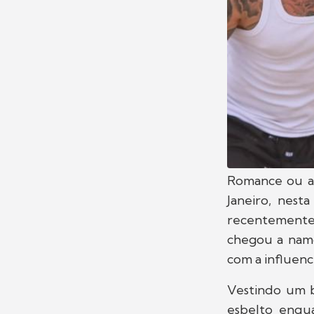
Romance ou 
Janeiro, nest
recentemente
chegou a namo
com a influenci
Vestindo um b
esbelto enqua