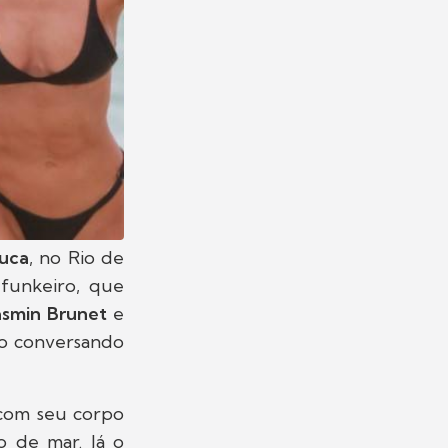
juca
, no Rio de
 funkeiro, que
asmin Brunet
e
ado conversando
 com seu corpo
o de mar. Já o