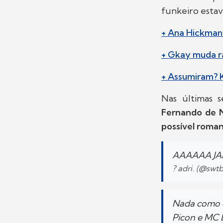
funkeiro estav
+ Ana Hickmann
+ Gkay muda r
+ Assumiram? K
Nas últimas 
Fernando de 
possível roma
AAAAAA JA
? adri. (@swt
Nada como c
Picon e MC D