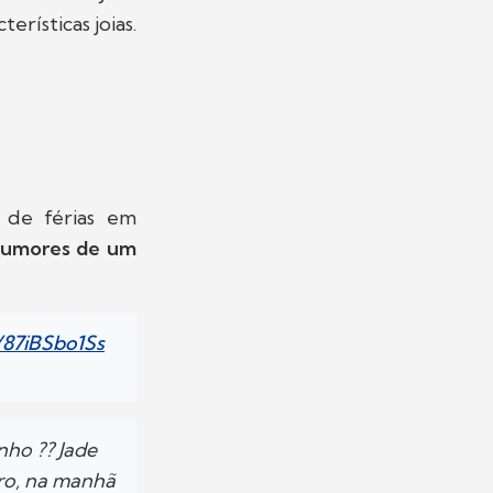
rísticas joias.
 de férias em
umores de um
m/87iBSbo1Ss
nho ?? Jade
iro, na manhã