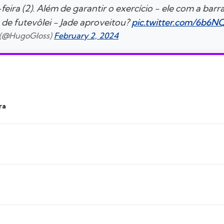
feira (2). Além de garantir o exercício - ele com a barr
de futevôlei - Jade aproveitou?
pic.twitter.com/6b6
 (@HugoGloss)
February 2, 2024
ra