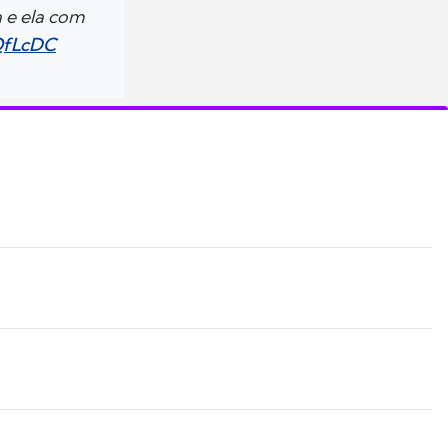
a e ela com
NQfLcDC