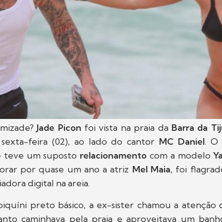
amizade?
Jade Picon
foi vista na praia da
Barra da Ti
a sexta-feira (02), ao lado do cantor
MC Daniel
. O
 teve um suposto
relacionamento
com a modelo
Y
rar por quase um ano a atriz
Mel Maia
, foi flagr
adora digital na areia.
iquíni preto básico, a ex-sister chamou a atenção
nto caminhava pela praia e aproveitava um banh