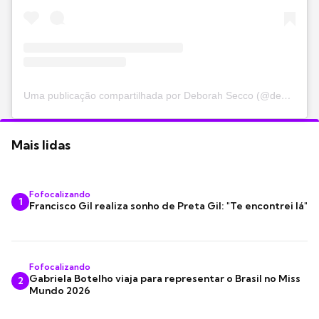
Uma publicação compartilhada por Deborah Secco (@dedesecco)
Mais lidas
Fofocalizando
1
Francisco Gil realiza sonho de Preta Gil: "Te encontrei lá"
Fofocalizando
Gabriela Botelho viaja para representar o Brasil no Miss
2
Mundo 2026