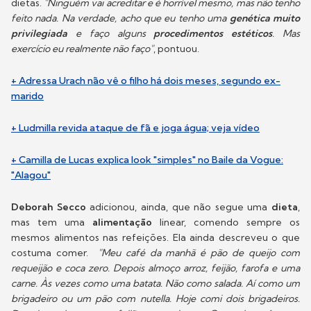
dietas.
"Ninguém vai acreditar e é horrível mesmo, mas não tenho
feito nada. Na verdade, acho que eu tenho uma
genética muito
privilegiada
e faço alguns
procedimentos estéticos
. Mas
exercício eu realmente não faço"
, pontuou.
+ Adressa Urach não vê o filho há dois meses, segundo ex-
marido
+ Ludmilla revida ataque de fã e joga água; veja vídeo
+ Camilla de Lucas explica look "simples" no Baile da Vogue:
"Alagou"
Deborah Secco
adicionou, ainda, que não segue uma
dieta
,
mas tem uma
alimentação
linear, comendo sempre os
mesmos alimentos nas refeições. Ela ainda descreveu o que
costuma comer.
"Meu café da manhã é pão de queijo com
requeijão e coca zero. Depois almoço arroz, feijão, farofa e uma
carne. Às vezes como uma batata. Não como salada. Aí como um
brigadeiro ou um pão com nutella. Hoje comi dois brigadeiros.