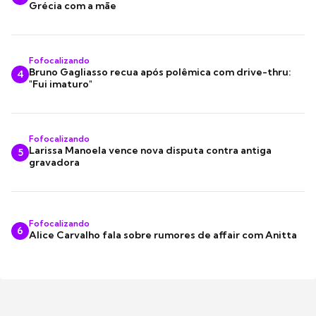
Grécia com a mãe
Fofocalizando
Bruno Gagliasso recua após polêmica com drive-thru:
4
"Fui imaturo"
Fofocalizando
Larissa Manoela vence nova disputa contra antiga
5
gravadora
Fofocalizando
6
Alice Carvalho fala sobre rumores de affair com Anitta