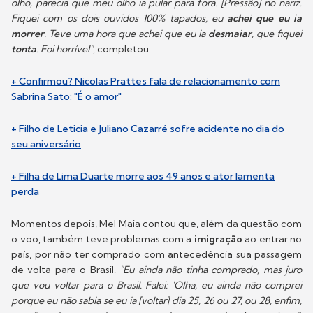
olho, parecia que meu olho ia pular para fora. [Pressão] no nariz.
Fiquei com os dois ouvidos 100% tapados, eu
achei que eu ia
morrer
. Teve uma hora que achei que eu ia
desmaiar
, que fiquei
tonta
. Foi horrível"
, completou.
+ Confirmou? Nicolas Prattes fala de relacionamento com
Sabrina Sato: "É o amor"
+ Filho de Leticia e Juliano Cazarré sofre acidente no dia do
seu aniversário
+ Filha de Lima Duarte morre aos 49 anos e ator lamenta
perda
Momentos depois, Mel Maia contou que, além da questão com
o voo, também teve problemas com a
imigração
ao entrar no
país, por não ter comprado com antecedência sua passagem
de volta para o Brasil.
"Eu ainda não tinha comprado, mas juro
que vou voltar para o Brasil. Falei: 'Olha, eu ainda não comprei
porque eu não sabia se eu ia [voltar] dia 25, 26 ou 27, ou 28, enfim,