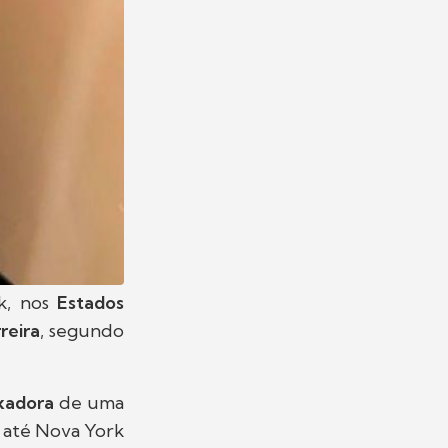
, nos
Estados
reira
, segundo
xadora
de uma
oi até Nova York