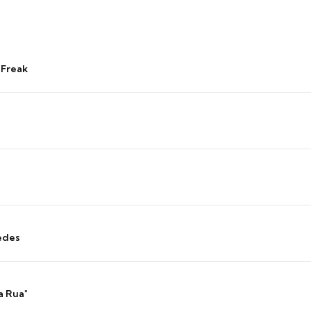
 Freak
edes
a Rua"