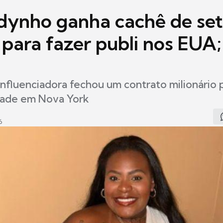
odynho ganha cachê de se
 para fazer publi nos EUA;
influenciadora fechou um contrato milionário 
dade em Nova York
6