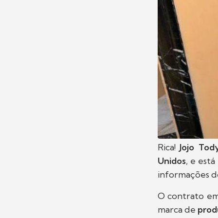
Rica!
Jojo Tod
Unidos
, e est
informações do
O contrato em
marca de
prod