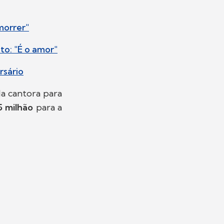
morrer"
to: "É o amor"
rsário
a cantora para
5 milhão
para a