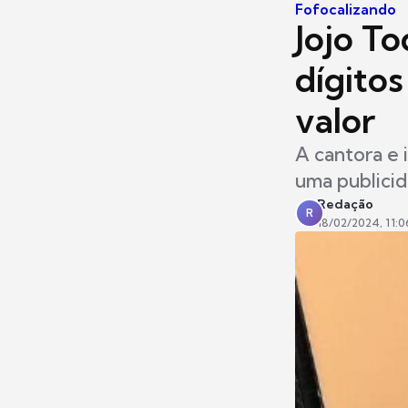
Fofocalizando
Jojo T
dígitos
valor
A cantora e 
uma publici
Redação
R
18/02/2024, 11:0