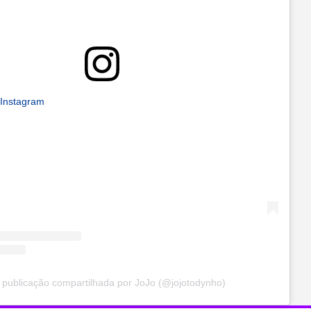
 Instagram
publicação compartilhada por JoJo (@jojotodynho)