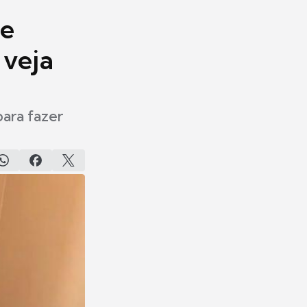
te
 veja
para fazer