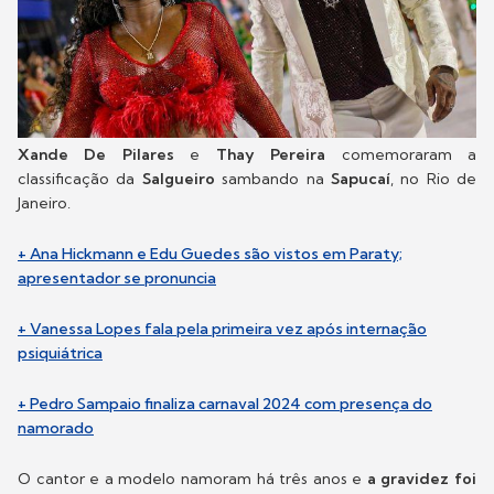
Xande De Pilares
e
Thay Pereira
comemoraram a
classificação da
Salgueiro
sambando na
Sapucaí
, no Rio de
Janeiro.
+ Ana Hickmann e Edu Guedes são vistos em Paraty;
apresentador se pronuncia
+ Vanessa Lopes fala pela primeira vez após internação
psiquiátrica
+ Pedro Sampaio finaliza carnaval 2024 com presença do
namorado
O cantor e a modelo namoram há três anos e
a gravidez foi