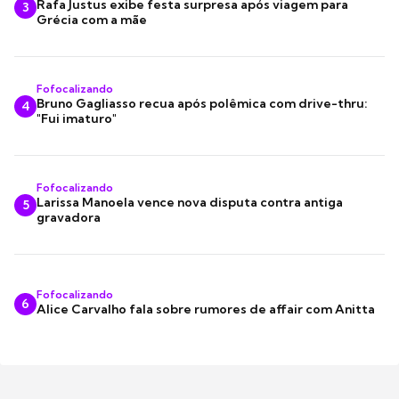
Rafa Justus exibe festa surpresa após viagem para
3
Grécia com a mãe
Fofocalizando
Bruno Gagliasso recua após polêmica com drive-thru:
4
"Fui imaturo"
Fofocalizando
Larissa Manoela vence nova disputa contra antiga
5
gravadora
Fofocalizando
6
Alice Carvalho fala sobre rumores de affair com Anitta