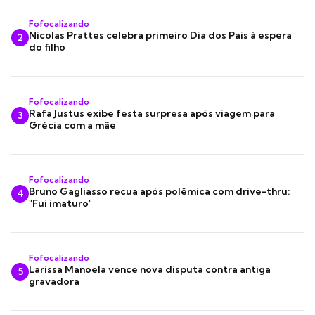
Fofocalizando
Nicolas Prattes celebra primeiro Dia dos Pais à espera
2
do filho
Fofocalizando
Rafa Justus exibe festa surpresa após viagem para
3
Grécia com a mãe
Fofocalizando
Bruno Gagliasso recua após polêmica com drive-thru:
4
"Fui imaturo"
Fofocalizando
Larissa Manoela vence nova disputa contra antiga
5
gravadora