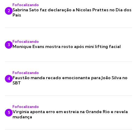
Fofocalizando
Sabrina Sato faz declaração a Nicolas Prattes no Dia dos
2
Pais
Fofocalizando
3
Monique Evans mostra rosto após mini lifting facial
Fofocalizando
Faustão manda recado emocionante para João Silva no
4
SBT
Fofocalizando
Virginia aponta erro em estreia na Grande Rio e revela
5
mudança