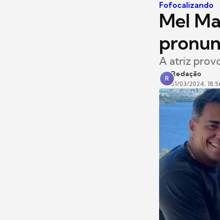
Fofocalizando
Mel Mai
pronunc
A atriz prov
Redação
R
31/03/2024, 18:5