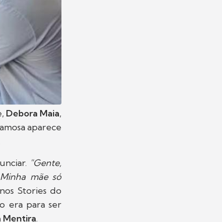
e,
Debora Maia
,
famosa aparece
.
unciar.
"Gente,
. Minha mãe só
 nos Stories do
o era para ser
a Mentira
.