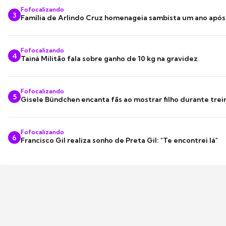
Fofocalizando
3
Família de Arlindo Cruz homenageia sambista um ano apó
Fofocalizando
4
Tainá Militão fala sobre ganho de 10 kg na gravidez
Fofocalizando
5
Gisele Bündchen encanta fãs ao mostrar filho durante trei
Fofocalizando
6
Francisco Gil realiza sonho de Preta Gil: "Te encontrei lá"