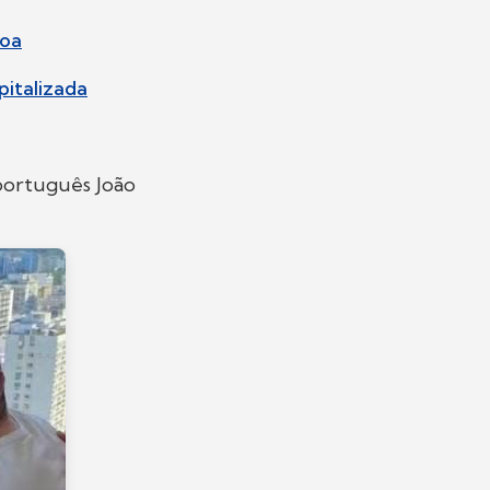
coa
pitalizada
português João