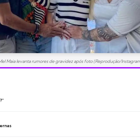
Mel Maia levanta rumores de gravidez após foto (Reprodução/Instagram
?"
ernas