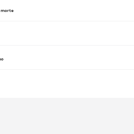
s morte
no