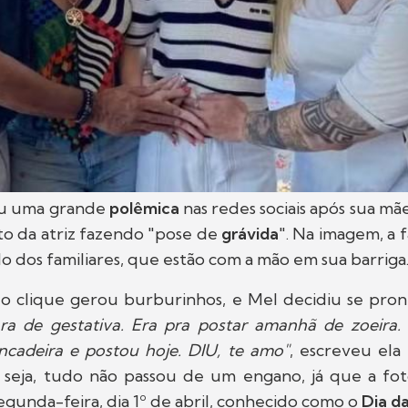
u uma grande
polêmica
nas redes sociais após sua mã
to da atriz fazendo "pose de
grávida
". Na imagem, a 
do dos familiares, que estão com a mão em sua barriga
o clique gerou burburinhos, e Mel decidiu se pron
ra de gestativa. Era pra postar amanhã de zoeira
ncadeira e postou hoje. DIU, te amo"
, escreveu ela
 seja, tudo não passou de um engano, já que a fot
egunda-feira, dia 1º de abril, conhecido como o
Dia d