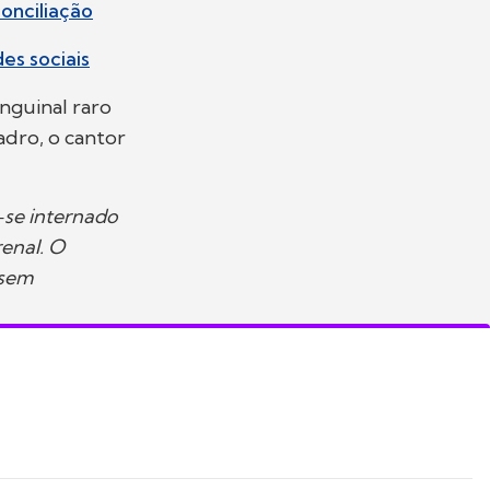
onciliação
es sociais
nguinal raro
dro, o cantor
-se internado
renal. O
 sem