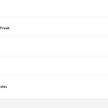
 Freak
edes