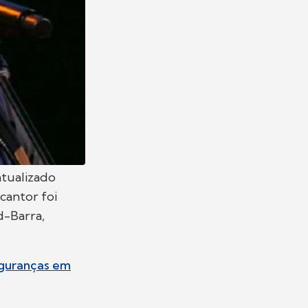
 atualizado
cantor foi
d-Barra,
eguranças em