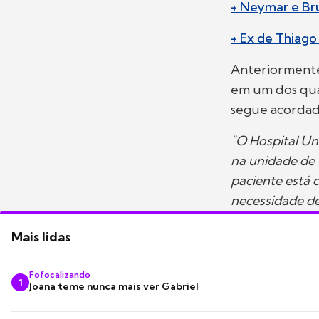
+ Neymar e Bru
+ Ex de Thiago
Anteriormente
em um dos qua
segue acordad
"O Hospital Un
na unidade de 
paciente está 
necessidade de
Mais lidas
Fofocalizando
1
Joana teme nunca mais ver Gabriel