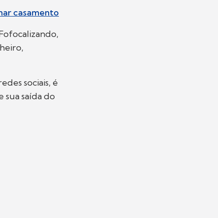
omar casamento
 Fofocalizando,
heiro,
des sociais, é
 sua saída do