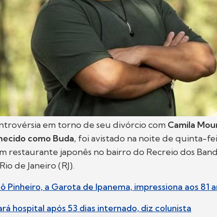
ntrovérsia em torno de seu divórcio com
Camila Mour
nhecido como Buda
, foi avistado na noite de quinta-fei
 restaurante japonês no bairro do Recreio dos Band
Rio de Janeiro (RJ).
ô Pinheiro, a Garota de Ipanema, impressiona aos 81 
rá hospital após 53 dias internado, diz colunista