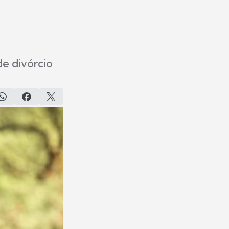
a
e divórcio