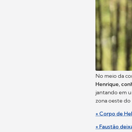
No meio da co
Henrique, co
jantando em um
zona oeste do 
+ Corpo de Hel
+ Faustão deixa