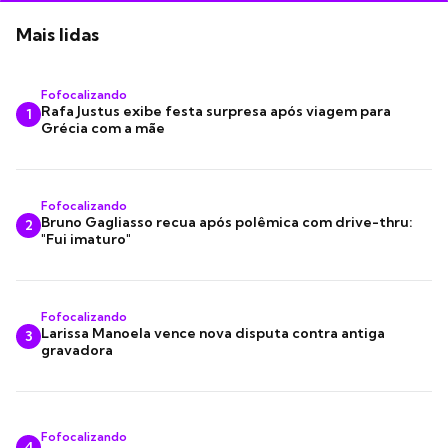
Mais lidas
Fofocalizando
Rafa Justus exibe festa surpresa após viagem para
1
Grécia com a mãe
Fofocalizando
Bruno Gagliasso recua após polêmica com drive-thru:
2
"Fui imaturo"
Fofocalizando
Larissa Manoela vence nova disputa contra antiga
3
gravadora
Fofocalizando
4