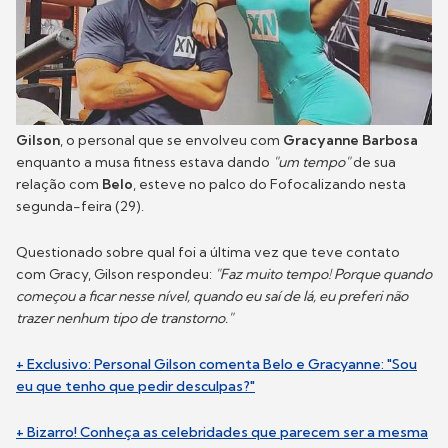
Gilson
, o personal que se envolveu com
Gracyanne Barbosa
enquanto a musa fitness estava dando
"um tempo"
de sua
relação com
Belo
, esteve no palco do Fofocalizando nesta
segunda-feira (29).
Questionado sobre qual foi a última vez que teve contato
com Gracy, Gilson respondeu:
"Faz muito tempo! Porque quando
começou a ficar nesse nível, quando eu saí de lá, eu preferi não
trazer nenhum tipo de transtorno."
+ Exclusivo: Personal Gilson comenta Belo e Gracyanne: "Sou
eu que tenho que pedir desculpas?"
+ Bizarro! Conheça as celebridades que parecem ser a mesma