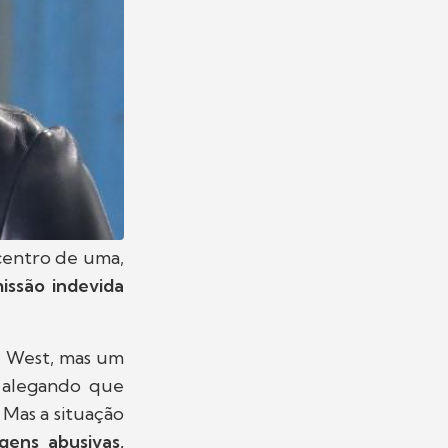
centro de uma,
issão indevida
r West, mas um
 alegando que
 Mas a situação
ens abusivas,