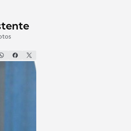
stente
otos