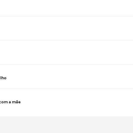
ilho
 com a mãe