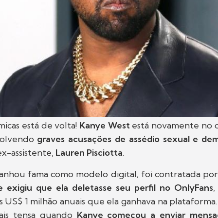
micas está de volta!
Kanye West
está novamente no 
volvendo
graves acusações de assédio sexual e dem
ex-assistente,
Lauren Pisciotta
.
anhou fama como modelo digital, foi contratada po
e exigiu que ela deletasse seu perfil no OnlyFans
,
 US$ 1 milhão anuais que ela ganhava na plataforma.
mais tensa quando
Kanye começou a enviar mensag