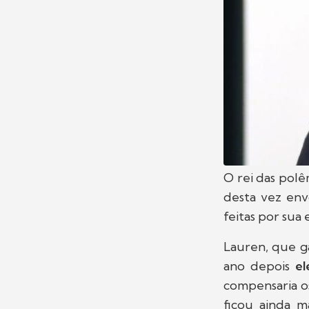
O rei das polê
desta vez en
feitas por sua 
Lauren, que g
ano depois
el
compensaria os
ficou ainda 