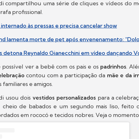
di compartilhou uma série de cliques e vídeos do m
afa profissional.
é internado às pressas e precisa cancelar show
d lamenta morte de pet após envenenamento: "Dolo
ans detona Reynaldo Gianecchini em vídeo dançando 
 possível ver a bebê com os pais e os
padrinhos
. Al
elebração
contou com a participação da
mãe e da i
 familiares e amigos.
di usou dois
vestidos personalizados
para a celebraç
 cheio de babados e um segundo mais liso, feito 
ordados em rococó e tecidos nobres. Veja o momento