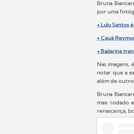
Bruna Biancar
por uma fotógr
+ Lulu Santos 
+ Cauã Reymon
+ Bailarina tr
Nas imagens, é
notar que a
c
além de outros
Bruna Biancar
mais rodado e
renascença, b