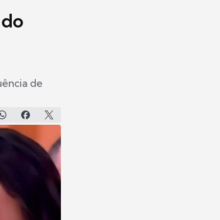
 do
uência de