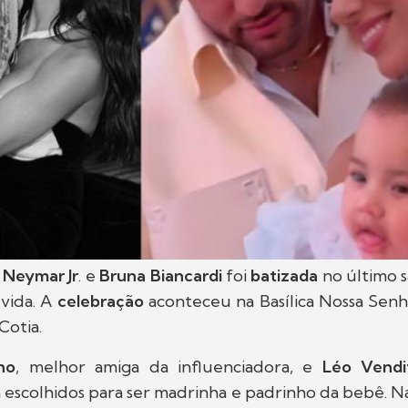
e
Neymar Jr
. e
Bruna Biancardi
foi
batizada
no último s
 vida. A
celebração
aconteceu na Basílica Nossa Senh
Cotia.
ho
, melhor amiga da influenciadora, e
Léo Vendi
 escolhidos para ser madrinha e padrinho da bebê. Nas