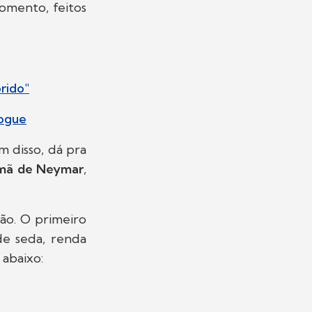
omento, feitos
rido"
Vogue
ém disso, dá pra
rmã de Neymar
,
ão. O primeiro
de seda, renda
 abaixo: