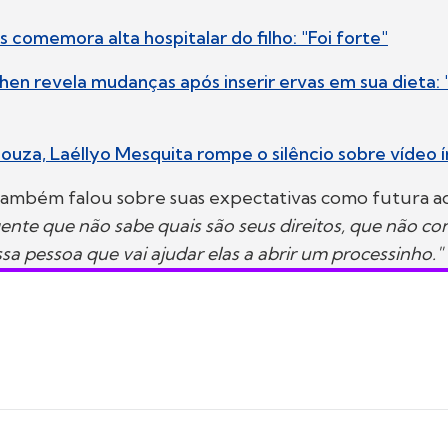
 comemora alta hospitalar do filho: "Foi forte"
hen revela mudanças após inserir ervas em sua dieta:
Souza, Laéllyo Mesquita rompe o silêncio sobre vídeo 
também falou sobre suas expectativas como futura a
ente que não sabe quais são seus direitos, que não conh
ssa pessoa que vai ajudar elas a abrir um processinho."