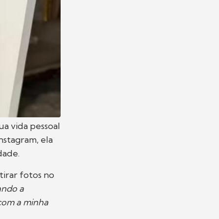
a vida pessoal
nstagram, ela
dade.
tirar fotos no
ando a
 com a minha