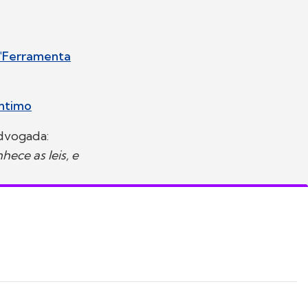
 "Ferramenta
íntimo
dvogada:
ece as leis, e