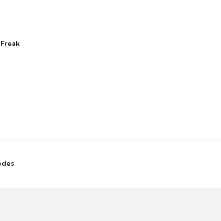
 Freak
edes