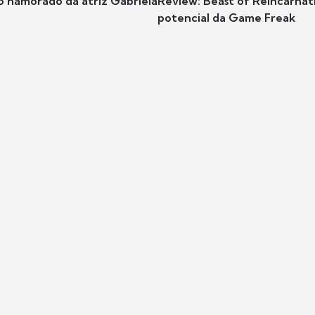
o namorado da atriz Gabriela
Review: Beast of Reincarnat
potencial da Game Freak