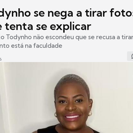
dynho se nega a tirar fot
e tenta se explicar
jo Todynho não escondeu que se recusa a tira
nto está na faculdade
6