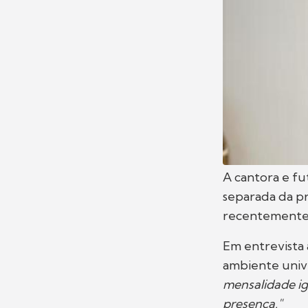
A cantora e f
separada da pr
recentemente 
Em entrevista 
ambiente unive
mensalidade ig
presença."