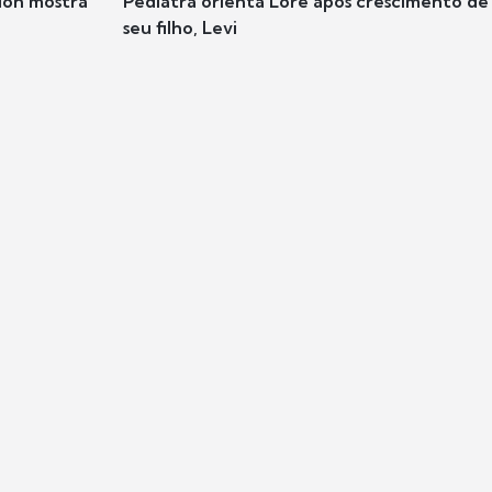
ion mostra
Pediatra orienta Lore após crescimento de
seu filho, Levi