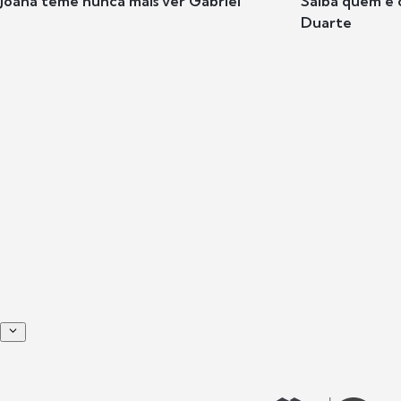
Joana teme nunca mais ver Gabriel
Saiba quem é 
Duarte