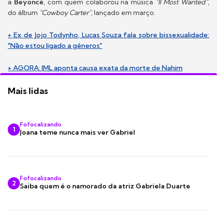
a
Beyoncé
, com quem colaborou na música
"II Most Wanted"
,
do álbum
"Cowboy Carter"
, lançado em março.
+ Ex de Jojo Todynho, Lucas Souza fala sobre bissexualidade:
"Não estou ligado a gêneros"
+ AGORA: IML aponta causa exata da morte de Nahim
Mais lidas
Fofocalizando
1
Joana teme nunca mais ver Gabriel
Fofocalizando
2
Saiba quem é o namorado da atriz Gabriela Duarte