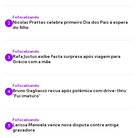
Fofocalizando
Nicolas Prattes celebra primeiro Dia dos Pais à espera
2
do filho
Fofocalizando
Rafa Justus exibe festa surpresa após viagem para
3
Grécia com a mãe
Fofocalizando
Bruno Gagliasso recua após polêmica com drive-thru:
4
"Fui imaturo"
Fofocalizando
Larissa Manoela vence nova disputa contra antiga
5
gravadora