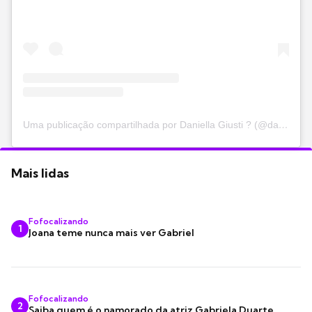
Uma publicação compartilhada por Daniella Giusti ? (@danicalabresa)
Mais lidas
Fofocalizando
1
Joana teme nunca mais ver Gabriel
Fofocalizando
2
Saiba quem é o namorado da atriz Gabriela Duarte