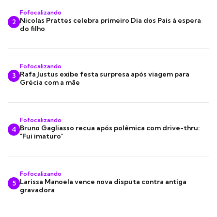
Fofocalizando
Nicolas Prattes celebra primeiro Dia dos Pais à espera
2
do filho
Fofocalizando
Rafa Justus exibe festa surpresa após viagem para
3
Grécia com a mãe
Fofocalizando
Bruno Gagliasso recua após polêmica com drive-thru:
4
"Fui imaturo"
Fofocalizando
Larissa Manoela vence nova disputa contra antiga
5
gravadora