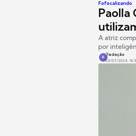
Fofocalizando
Paolla 
utiliz
A atriz comp
por inteligê
Redação
R
20/07/2024, 16: