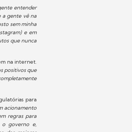
gente entender
 a gente vê na
rosto sem minha
Instagram) e em
dutos que nunca
m na internet.
os positivos que
ompletamente
ulatórias para
um acionamento
tem regras para
, o governo e,