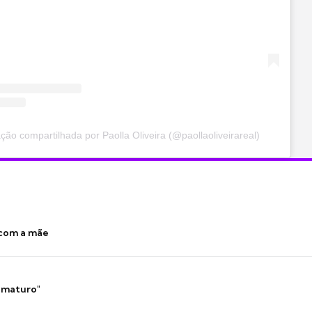
ão compartilhada por Paolla Oliveira (@paollaoliveirareal)
 com a mãe
 imaturo"