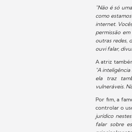
"Não é só uma
como estamos 
internet. Você
permissão em d
outras redes, 
ouvi falar, div
A atriz també
"A inteligência
ela traz ta
vulneráveis. N
Por fim, a fa
controlar o uso 
jurídico neste
falar sobre e