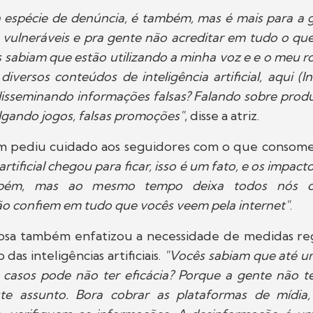
 espécie de denúncia, é também, mas é mais para a 
vulneráveis e pra gente não acreditar em tudo o que
s sabiam que estão utilizando a minha voz e e o meu 
iversos conteúdos de inteligência artificial, aqui (
disseminando informações falsas? Falando sobre pro
ulgando jogos, falsas promoções"
, disse a atriz.
m pediu cuidado aos seguidores com o que consome
 artificial chegou para ficar, isso é um fato, e os impact
mbém, mas ao mesmo tempo deixa todos nós c
ão confiem em tudo que vocês veem pela internet"
.
mosa também enfatizou a necessidade de medidas reg
das inteligências artificiais.
"Vocês sabiam que até 
s casos pode não ter eficácia? Porque a gente não 
ste assunto. Bora cobrar as plataformas de mídia