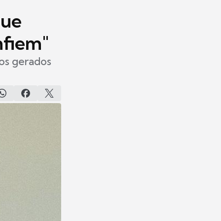
que
nfiem"
sos gerados