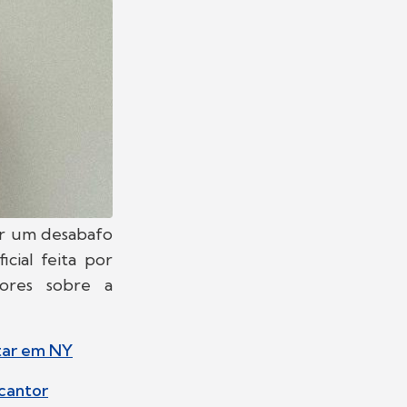
zer um desabafo
cial feita por
dores sobre a
ntar em NY
cantor