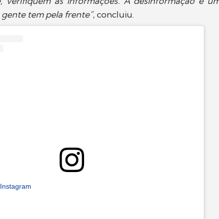
e, verifiquem as informações. A desinformação é u
gente tem pela frente"
, concluiu.
 Instagram