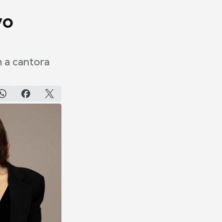
vo
 a cantora