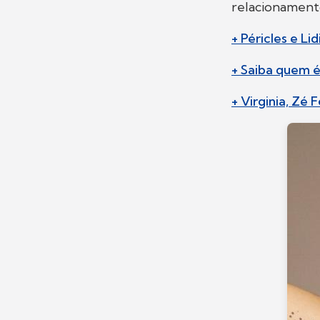
relacionamento
+ Péricles e L
+ Saiba quem 
+ Virginia, Zé 