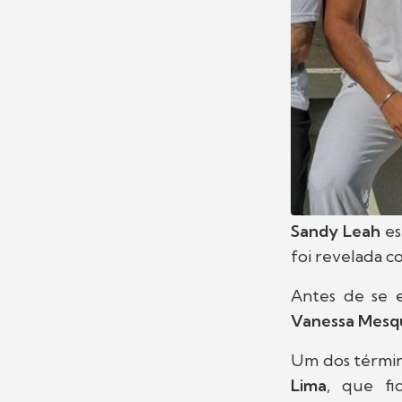
Sandy Leah
es
foi revelada c
Antes de se 
Vanessa Mesq
Um dos términ
Lima
, que fi