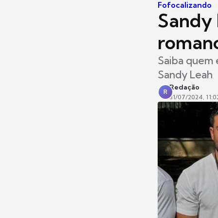
Fofocalizando
Sandy 
romanc
Saiba quem 
Sandy Leah
Redação
R
31/07/2024, 11:0