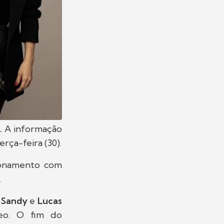
.
A informação
erça-feira (30).
ionamento com
.
e
Sandy
e
Lucas
eo. O fim do