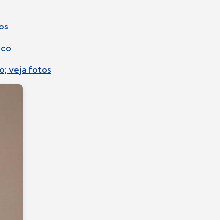
os
cco
o; veja fotos