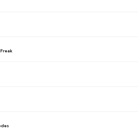
 Freak
edes