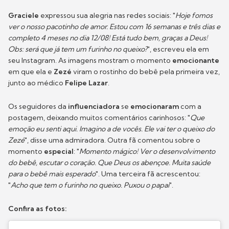
Graciele
expressou sua alegria nas redes sociais: "
Hoje fomos
ver o nosso pacotinho de amor. Estou com 16 semanas e três dias e
completo 4 meses no dia 12/08! Está tudo bem, graças a Deus!
Obs: será que já tem um furinho no queixo?
", escreveu ela em
seu Instagram. As imagens mostram o momento
emocionante
em que ela e
Zezé
viram o rostinho do bebê pela primeira vez,
junto ao médico
Felipe Lazar
.
Os seguidores da
influenciadora
se
emocionaram
com a
postagem, deixando muitos comentários carinhosos: "
Que
emoção eu senti aqui. Imagino a de vocês. Ele vai ter o queixo do
Zezé
", disse uma admiradora. Outra fã comentou sobre o
momento
especial
: "
Momento mágico! Ver o desenvolvimento
do bebê, escutar o coração. Que Deus os abençoe. Muita saúde
para o bebê mais esperado
". Uma terceira fã acrescentou:
"
Acho que tem o furinho no queixo. Puxou o papai
".
Confira as fotos: