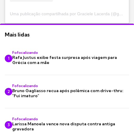
Uma publicação compartilhada por Graciele Lacerda (@gracielelacerdaoficial)
Mais lidas
Fofocalizando
Rafa Justus exibe festa surpresa após viagem para
1
Grécia com a mãe
Fofocalizando
Bruno Gagliasso recua após polêmica com drive-thru:
2
"Fui imaturo"
Fofocalizando
Larissa Manoela vence nova disputa contra antiga
3
gravadora